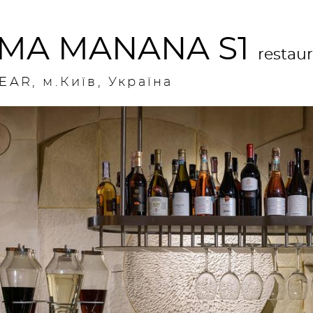
MA MANANA S1
restau
EAR, м.Київ, Україна